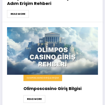
Adım Erişim Rehberi
READ MORE
OLIMPOSCASINO GIRIŞ & ERIŞIM
Olimposcasino Giriş Bilgisi
READ MORE