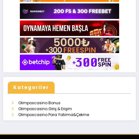
Kategoriler
Olimposcasino Bonus
Olimposcasino Giriş & Erişim
Olimposcasino Para Yatırma&Çekme